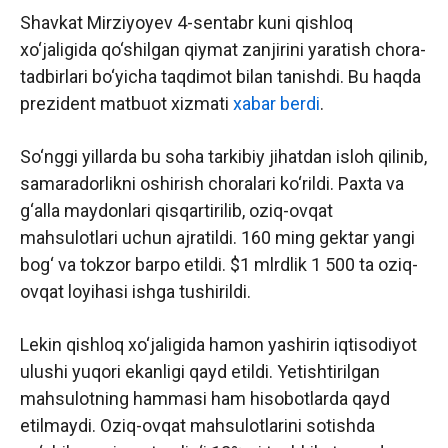
Shavkat Mirziyoyev 4-sentabr kuni qishloq
xo‘jaligida qo‘shilgan qiymat zanjirini yaratish chora-
tadbirlari bo‘yicha taqdimot bilan tanishdi. Bu haqda
prezident matbuot xizmati
xabar berdi
.
So‘nggi yillarda bu soha tarkibiy jihatdan isloh qilinib,
samaradorlikni oshirish choralari ko‘rildi. Paxta va
g‘alla maydonlari qisqartirilib, oziq-ovqat
mahsulotlari uchun ajratildi. 160 ming gektar yangi
bog‘ va tokzor barpo etildi. $1 mlrdlik 1 500 ta oziq-
ovqat loyihasi ishga tushirildi.
Lekin qishloq xo‘jaligida hamon yashirin iqtisodiyot
ulushi yuqori ekanligi qayd etildi. Yetishtirilgan
mahsulotning hammasi ham hisobotlarda qayd
etilmaydi. Oziq-ovqat mahsulotlarini sotishda