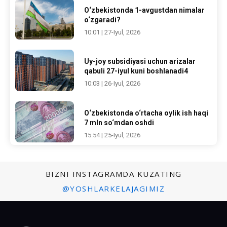
O‘zbekistonda 1-avgustdan nimalar
o‘zgaradi?
10:01 | 27-Iyul, 2026
Uy-joy subsidiyasi uchun arizalar
qabuli 27-iyul kuni boshlanadi4
10:03 | 26-Iyul, 2026
O‘zbekistonda o‘rtacha oylik ish haqi
7 mln so‘mdan oshdi
15:54 | 25-Iyul, 2026
BIZNI INSTAGRAMDA KUZATING
@YOSHLARKELAJAGIMIZ