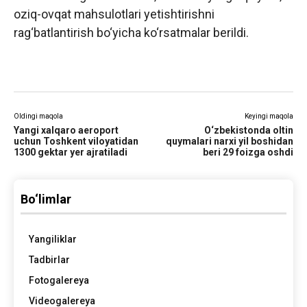
oziq-ovqat mahsulotlari yetishtirishni
rag‘batlantirish bo‘yicha ko‘rsatmalar berildi.
Oldingi maqola
Keyingi maqola
Yangi xalqaro aeroport
O‘zbekistonda oltin
uchun Toshkent viloyatidan
quymalari narxi yil boshidan
1300 gektar yer ajratiladi
beri 29 foizga oshdi
Bo‘limlar
Yangiliklar
Tadbirlar
Fotogalereya
Videogalereya