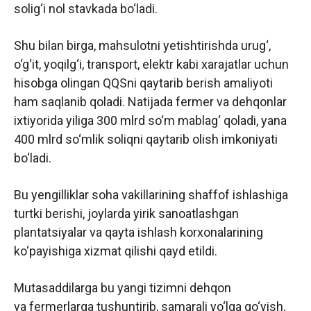
solig‘i nol stavkada bo‘ladi.
Shu bilan birga, mahsulotni yetishtirishda urug‘,
o‘g‘it, yoqilg‘i, transport, elektr kabi xarajatlar uchun
hisobga olingan QQSni qaytarib berish amaliyoti
ham saqlanib qoladi. Natijada fermer va dehqonlar
ixtiyorida yiliga 300 mlrd so‘m mablag‘ qoladi, yana
400 mlrd so‘mlik soliqni qaytarib olish imkoniyati
bo‘ladi.
Bu yengilliklar soha vakillarining shaffof ishlashiga
turtki berishi, joylarda yirik sanoatlashgan
plantatsiyalar va qayta ishlash korxonalarining
ko‘payishiga xizmat qilishi qayd etildi.
Mutasaddilarga bu yangi tizimni dehqon
va fermerlarga tushuntirib, samarali yo‘lga qo‘yish,