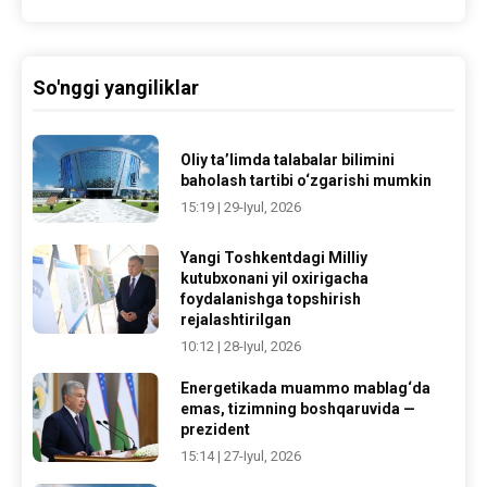
So'nggi yangiliklar
Oliy ta’limda talabalar bilimini
baholash tartibi o‘zgarishi mumkin
15:19 | 29-Iyul, 2026
Yangi Toshkentdagi Milliy
kutubxonani yil oxirigacha
foydalanishga topshirish
rejalashtirilgan
10:12 | 28-Iyul, 2026
Energetikada muammo mablag‘da
emas, tizimning boshqaruvida —
prezident
15:14 | 27-Iyul, 2026