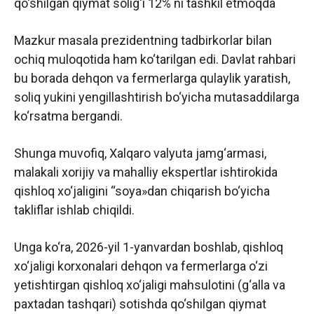
qo‘shilgan qiymat solig‘i 12% ni tashkil etmoqda
Mazkur masala prezidentning tadbirkorlar bilan
ochiq muloqotida ham ko‘tarilgan edi. Davlat rahbari
bu borada dehqon va fermerlarga qulaylik yaratish,
soliq yukini yengillashtirish bo‘yicha mutasaddilarga
ko‘rsatma bergandi.
Shunga muvofiq, Xalqaro valyuta jamg‘armasi,
malakali xorijiy va mahalliy ekspertlar ishtirokida
qishloq xo‘jaligini “soya»dan chiqarish bo‘yicha
takliflar ishlab chiqildi.
Unga ko‘ra, 2026-yil 1-yanvardan boshlab, qishloq
xo‘jaligi korxonalari dehqon va fermerlarga o‘zi
yetishtirgan qishloq xo‘jaligi mahsulotini (g‘alla va
paxtadan tashqari) sotishda qo‘shilgan qiymat