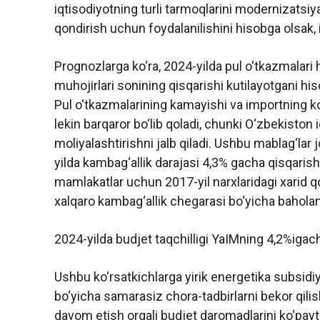
iqtisodiyotning turli tarmoqlarini modernizatsiya
qondirish uchun foydalanilishini hisobga olsak, im
Prognozlarga ko‘ra, 2024-yilda pul o‘tkazmala
muhojirlari sonining qisqarishi kutilayotgani hi
Pul o‘tkazmalarining kamayishi va importning ko‘p
lekin barqaror bo‘lib qoladi, chunki O‘zbekiston iq
moliyalashtirishni jalb qiladi. Ushbu mablag‘lar j
yilda kambag‘allik darajasi 4,3% gacha qisqaris
mamlakatlar uchun 2017-yil narxlaridagi xarid qo
xalqaro kambag‘allik chegarasi bo‘yicha baholan
2024-yilda budjet taqchilligi YaIMning 4,2%iga
Ushbu ko‘rsatkichlarga yirik energetika subsidiya
bo‘yicha samarasiz chora-tadbirlarni bekor qilis
davom etish orqali budjet daromadlarini ko‘paytir