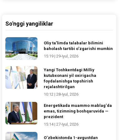
So'nggi yangiliklar
Oliy ta’limda talabalar bilimini
baholash tartibi o‘zgarishi mumkin
15:19 | 29-Iyul, 2026
Yangi Toshkentdagi Milliy
kutubxonani yil oxirigacha
foydalanishga topshirish
rejalashtirilgan
10:12 | 28-Iyul, 2026
Energetikada muammo mablag‘da
emas, tizimning boshqaruvida —
prezident
15:14 | 27-Iyul, 2026
O‘zbekistonda 1-avgustdan