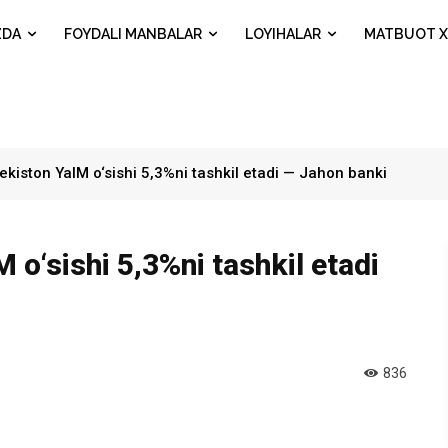
ZDA
FOYDALI MANBALAR
LOYIHALAR
MATBUOT X
ekiston YaIM o‘sishi 5,3%ni tashkil etadi — Jahon banki
 o‘sishi 5,3%ni tashkil etadi
836