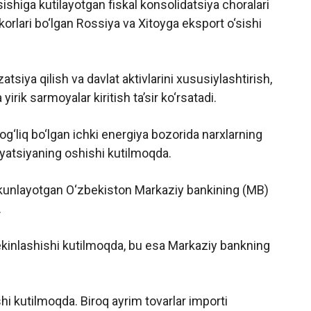
sishiga kutilayotgan fiskal konsolidatsiya choralari
lari bo‘lgan Rossiya va Xitoyga eksport o‘sishi
tsiya qilish va davlat aktivlarini xususiylashtirish,
irik sarmoyalar kiritish ta’sir ko‘rsatadi.
bog‘liq bo‘lgan ichki energiya bozorida narxlarning
lyatsiyaning oshishi kutilmoqda.
 yakunlayotgan O‘zbekiston Markaziy bankining (MB)
.
sekinlashishi kutilmoqda, bu esa Markaziy bankning
ishi kutilmoqda. Biroq ayrim tovarlar importi