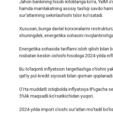
Jahon bankining hisob-kitoblariga ko‘ra, YaIM o‘
hamda mamlakatning asosiy tashqi savdo hamkor
sur’atlarining sekinlashishi ta’sir ko‘rsatadi.
Xususan, bunga davlat korxonalarini restrukturiza
shuningdek, energetika sohasini rivojlantirishga y
Energetika sohasida tariflarni isloh qilish bilan 
nisbatan keskin oshishi hisobiga 2024-yilda inf
Bu to‘laqonli inflyatsion targetlashga o‘tishni
qat’iy pul-kredit siyosati bilan qisman qoplanadi
O‘rta muddatli istiqbolda inflyatsiya 8%gacha 
5%lik maqsadli ko‘rsatkichidan yuqori.
2024-yilda import o‘sishi sur’atlari mo‘tadil bo‘l