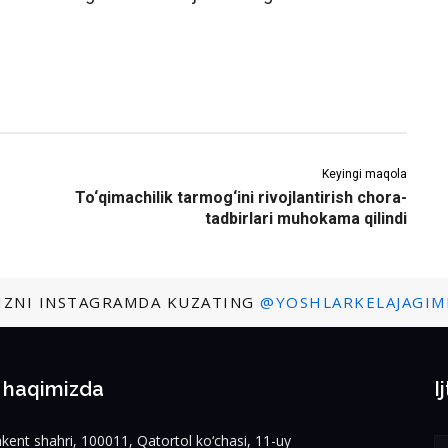
Keyingi maqola
To‘qimachilik tarmog‘ini rivojlantirish chora-
tadbirlari muhokama qilindi
IZNI INSTAGRAMDA KUZATING
@YOSHLARKELAJAGIM
z haqimizda
I
kent shahri, 100011, Qatortol ko‘chasi, 11-uy