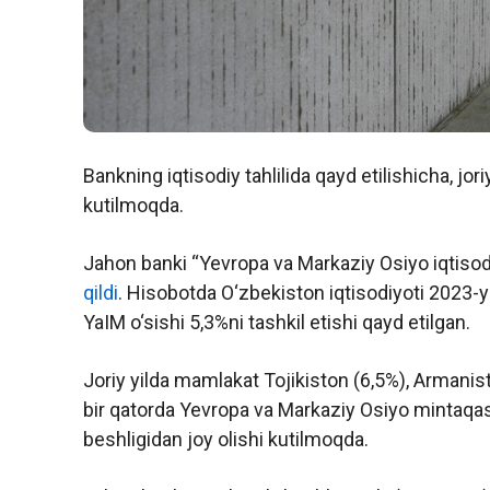
Bankning iqtisodiy tahlilida qayd etilishicha, jo
kutilmoqda.
Jahon banki “Yevropa va Markaziy Osiyo iqtisodi
qildi
. Hisobotda O‘zbekiston iqtisodiyoti 2023-y
YaIM o‘sishi 5,3%ni tashkil etishi qayd etilgan.
Joriy yilda mamlakat Tojikiston (6,5%), Armanisto
bir qatorda Yevropa va Markaziy Osiyo mintaqasi
beshligidan joy olishi kutilmoqda.