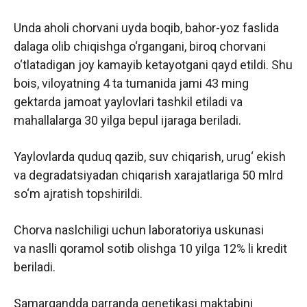
Unda aholi chorvani uyda boqib, bahor-yoz faslida
dalaga olib chiqishga o‘rgangani, biroq chorvani
o‘tlatadigan joy kamayib ketayotgani qayd etildi. Shu
bois, viloyatning 4 ta tumanida jami 43 ming
gektarda jamoat yaylovlari tashkil etiladi va
mahallalarga 30 yilga bepul ijaraga beriladi.
Yaylovlarda quduq qazib, suv chiqarish, urug‘ ekish
va degradatsiyadan chiqarish xarajatlariga 50 mlrd
so‘m ajratish topshirildi.
Chorva naslchiligi uchun laboratoriya uskunasi
va naslli qoramol sotib olishga 10 yilga 12% li kredit
beriladi.
Samarqandda parranda genetikasi maktabini