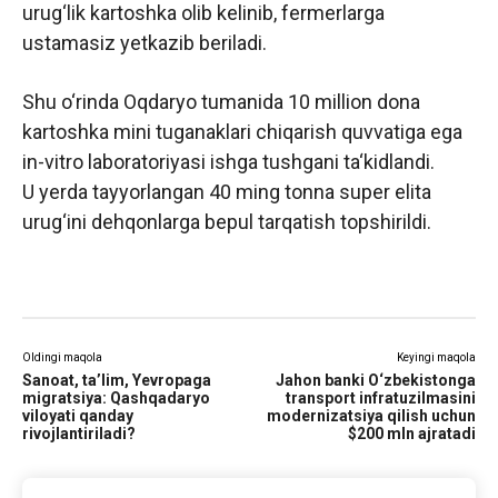
urug‘lik kartoshka olib kelinib, fermerlarga
ustamasiz yetkazib beriladi.
Shu o‘rinda Oqdaryo tumanida 10 million dona
kartoshka mini tuganaklari chiqarish quvvatiga ega
in-vitro laboratoriyasi ishga tushgani ta‘kidlandi.
U yerda tayyorlangan 40 ming tonna super elita
urug‘ini dehqonlarga bepul tarqatish topshirildi.
Oldingi maqola
Keyingi maqola
Sanoat, taʼlim, Yevropaga
Jahon banki O‘zbekistonga
migratsiya: Qashqadaryo
transport infratuzilmasini
viloyati qanday
modernizatsiya qilish uchun
rivojlantiriladi?
$200 mln ajratadi