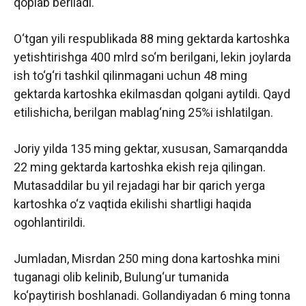
qoplab beriladi.
O‘tgan yili respublikada 88 ming gektarda kartoshka
yetishtirishga 400 mlrd so‘m berilgani, lekin joylarda
ish to‘g‘ri tashkil qilinmagani uchun 48 ming
gektarda kartoshka ekilmasdan qolgani aytildi. Qayd
etilishicha, berilgan mablag‘ning 25%i ishlatilgan.
Joriy yilda 135 ming gektar, xususan, Samarqandda
22 ming gektarda kartoshka ekish reja qilingan.
Mutasaddilar bu yil rejadagi har bir qarich yerga
kartoshka o‘z vaqtida ekilishi shartligi haqida
ogohlantirildi.
Jumladan, Misrdan 250 ming dona kartoshka mini
tuganagi olib kelinib, Bulung‘ur tumanida
ko‘paytirish boshlanadi. Gollandiyadan 6 ming tonna