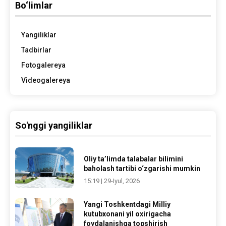
Bo‘limlar
Yangiliklar
Tadbirlar
Fotogalereya
Videogalereya
So'nggi yangiliklar
Oliy ta’limda talabalar bilimini
baholash tartibi o‘zgarishi mumkin
15:19 | 29-Iyul, 2026
Yangi Toshkentdagi Milliy
kutubxonani yil oxirigacha
foydalanishga topshirish