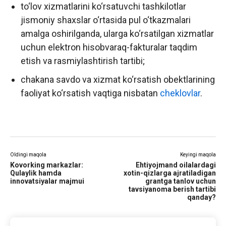
to‘lov xizmatlarini ko‘rsatuvchi tashkilotlar
jismoniy shaxslar o‘rtasida pul o‘tkazmalari
amalga oshirilganda, ularga ko‘rsatilgan xizmatlar
uchun elektron hisobvaraq-fakturalar taqdim
etish va rasmiylashtirish tartibi;
chakana savdo va xizmat ko‘rsatish obektlarining
faoliyat ko‘rsatish vaqtiga nisbatan
cheklovlar
.
Oldingi maqola
Keyingi maqola
Kovorking markazlar:
Ehtiyojmand oilalardagi
Qulaylik hamda
xotin-qizlarga ajratiladigan
innovatsiyalar majmui
grantga tanlov uchun
tavsiyanoma berish tartibi
qanday?