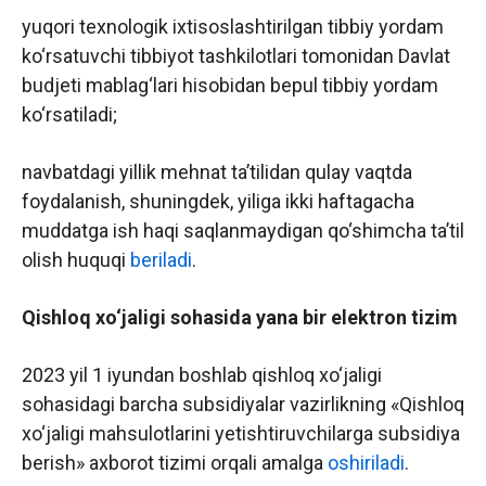
yuqori texnologik ixtisoslashtirilgan tibbiy yordam
ko‘rsatuvchi tibbiyot tashkilotlari tomonidan Davlat
budjeti mablag‘lari hisobidan bepul tibbiy yordam
ko‘rsatiladi;
navbatdagi yillik mehnat ta’tilidan qulay vaqtda
foydalanish, shuningdek, yiliga ikki haftagacha
muddatga ish haqi saqlanmaydigan qo‘shimcha ta’til
olish huquqi
beriladi
.
Qishloq xo‘jaligi sohasida yana bir elektron tizim
2023 yil 1 iyundan boshlab qishloq xo‘jaligi
sohasidagi barcha subsidiyalar vazirlikning «Qishloq
xo‘jaligi mahsulotlarini yetishtiruvchilarga subsidiya
berish» axborot tizimi orqali amalga
oshiriladi
.