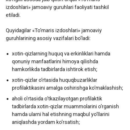
izdoshlari» jamoaviy guruhlari faoliyati tashkil
etiladi.
Quyidagilar «To‘maris izdoshlari» jamoaviy
guruhlarining asosiy vazifalari bo‘ladi:
xotin-qizlarning huquq va erkinliklari hamda
qonuniy manfaatlarini himoya qilishda
hamkorlikda tadbirlarda ishtirok etish;
xotin-qizlar o‘rtasida huquqbuzarliklar
profilaktikasini amalga oshirishga ko‘maklashish;
aholi o‘rtasida o‘tkazilayotgan profilaktik
tadbirlarda xotin-qizlar muammolarini o‘rganish
hamda ularni hal etishning maqbul yo‘llarini
aniqlashda yordam ko‘rsatish;