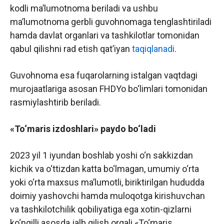
kodli ma’lumotnoma beriladi va ushbu
ma’lumotnoma gerbli guvohnomaga tenglashtiriladi
hamda davlat organlari va tashkilotlar tomonidan
qabul qilishni rad etish qat’iyan
taqiqlanadi
.
Guvohnoma esa fuqarolarning istalgan vaqtdagi
murojaatlariga asosan FHDYo bo‘limlari tomonidan
rasmiylashtirib beriladi.
«To‘maris izdoshlari» paydo bo‘ladi
2023 yil 1 iyundan boshlab yoshi o‘n sakkizdan
kichik va o‘ttizdan katta bo‘lmagan, umumiy o‘rta
yoki o‘rta maxsus ma’lumotli, biriktirilgan hududda
doimiy yashovchi hamda muloqotga kirishuvchan
va tashkilotchilik qobiliyatiga ega xotin-qizlarni
ko‘ngilli asosda jalb qilish orqali «To‘maris