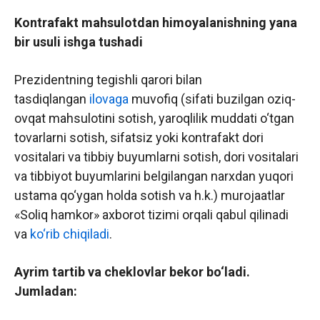
Kontrafakt mahsulotdan himoyalanishning yana
bir usuli ishga tushadi
Prezidentning tegishli qarori bilan
tasdiqlangan
ilovaga
muvofiq (sifati buzilgan oziq-
ovqat mahsulotini sotish, yaroqlilik muddati o‘tgan
tovarlarni sotish, sifatsiz yoki kontrafakt dori
vositalari va tibbiy buyumlarni sotish, dori vositalari
va tibbiyot buyumlarini belgilangan narxdan yuqori
ustama qo‘ygan holda sotish va h.k.) murojaatlar
«Soliq hamkor» axborot tizimi orqali qabul qilinadi
va
ko‘rib chiqiladi
.
Ayrim tartib va cheklovlar bekor bo‘ladi.
Jumladan: