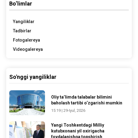
Bo‘limlar
Yangiliklar
Tadbirlar
Fotogalereya
Videogalereya
So'nggi yangiliklar
Oliy ta’limda talabalar bilimini
baholash tartibi o‘zgarishi mumkin
15:19 | 29-Iyul, 2026
Yangi Toshkentdagi Milliy
kutubxonani yil oxirigacha
foydalanishga topshirish