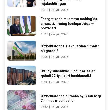
rejalashtirilgan
10:12 | 28-Iyul, 2026
Energetikada muammo mablag‘da
emas, tizimning boshqaruvida —
prezident
15:14 | 27-Iyul, 2026
O‘zbekistonda 1-avgustdan nimalar
o‘zgaradi?
10:01 | 27-Iyul, 2026
Uy-joy subsidiyasi uchun arizalar
qabuli 27-iyul kuni boshlanadi4
10:03 | 26-Iyul, 2026
O‘zbekistonda o‘rtacha oylik ish haqi
7 mln so‘mdan oshdi
15:54 | 25-Iyul, 2026