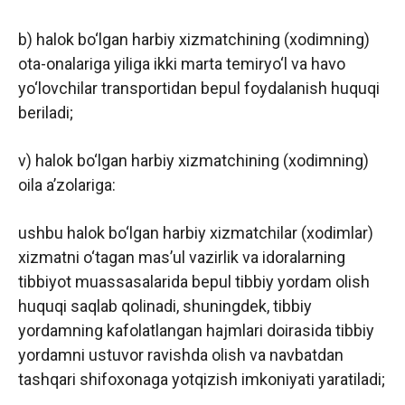
b) halok bo‘lgan harbiy xizmatchining (xodimning)
ota-onalariga yiliga ikki marta temiryo‘l va havo
yo‘lovchilar transportidan bepul foydalanish huquqi
beriladi;
v) halok bo‘lgan harbiy xizmatchining (xodimning)
oila a’zolariga:
ushbu halok bo‘lgan harbiy xizmatchilar (xodimlar)
xizmatni o‘tagan mas’ul vazirlik va idoralarning
tibbiyot muassasalarida bepul tibbiy yordam olish
huquqi saqlab qolinadi, shuningdek, tibbiy
yordamning kafolatlangan hajmlari doirasida tibbiy
yordamni ustuvor ravishda olish va navbatdan
tashqari shifoxonaga yotqizish imkoniyati yaratiladi;