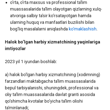
o‘rta, o‘rta maxsus va professional ta’lim
muassasalarida ta’lim olayotgan qizlarning xulq-
atvoriga salbiy ta’sir ko‘rsatayotgan hamda
ularning huquq va manfaatlari buzilishi bilan
bog‘liq masalalarni aniqlashda
ko‘maklashish
.
Halok bo‘lgan harbiy xizmatchining yaqinlariga
imtiyozlar
2023 yil 1 iyundan boshlab:
a) halok bo‘lgan harbiy xizmatchining (xodimning)
farzandlari maktabgacha ta’lim muassasalarida
bepul tarbiyalanishi, shuningdek, professional va
oliy ta’lim muassasalarida davlat granti asosida
qo‘shimcha kvotalar bo‘yicha ta’lim olishi
ta’minlanadi;