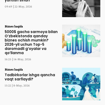
yuritish sirlari
09:49 | 22-May, 2026
Biznes haqida
5000$ gacha sarmoya bilan
O’zbekistonda qanday
biznes ochish mumkin?
2026-yil uchun Top-5
daromadli g’oyalar va
qo’llanma
16:25 | 14-May, 2026
Biznes haqida
Tadbirkorlar ishga qancha
vaqt sarflaydi?
15:22 | 8-May, 2026