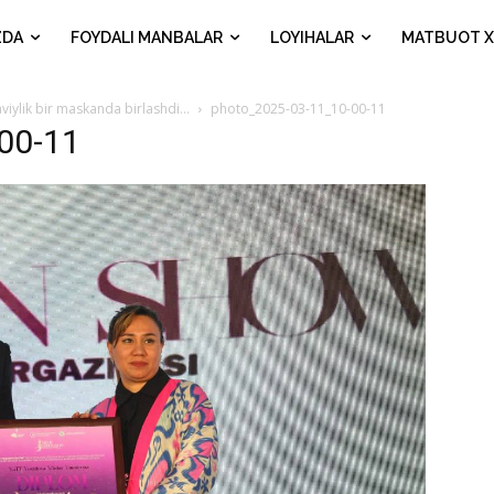
ZDA
FOYDALI MANBALAR
LOYIHALAR
MATBUOT X
naviylik bir maskanda birlashdi…
photo_2025-03-11_10-00-11
00-11