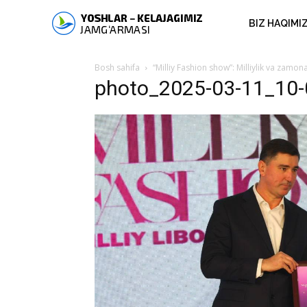
BIZ HAQIMI
Bosh sahifa
“Milliy Fashion show”: Milliylik va zamo
photo_2025-03-11_10-