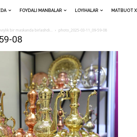
ZDA
FOYDALI MANBALAR
LOYIHALAR
MATBUOT X
naviylik bir maskanda birlashdi…
photo_2025-03-11_09-59-08
59-08