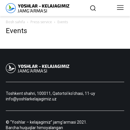
Bosh sahifa
Press service
Events
Events
Toshkent shahri, 100011, Qatortol ko‘chasi, 11-uy
info@yoshlarkelajagimiz.uz
© “Yoshlar – kelajagimiz” jamg‘armasi 2021.
Barcha huquqlar himoyalangan