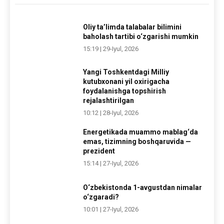
Oliy ta’limda talabalar bilimini
baholash tartibi o‘zgarishi mumkin
15:19 | 29-Iyul, 2026
Yangi Toshkentdagi Milliy
kutubxonani yil oxirigacha
foydalanishga topshirish
rejalashtirilgan
10:12 | 28-Iyul, 2026
Energetikada muammo mablag‘da
emas, tizimning boshqaruvida —
prezident
15:14 | 27-Iyul, 2026
O‘zbekistonda 1-avgustdan nimalar
o‘zgaradi?
10:01 | 27-Iyul, 2026