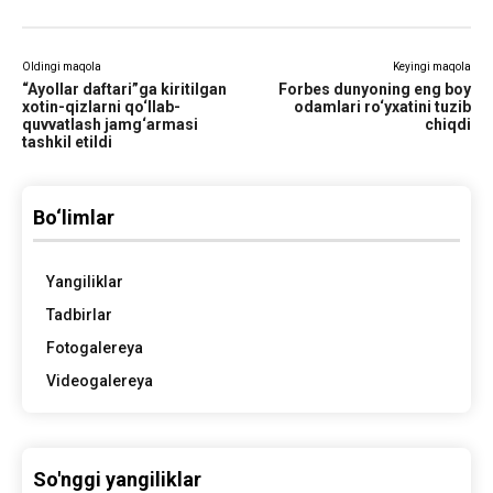
Oldingi maqola
Keyingi maqola
“Ayollar daftari”ga kiritilgan
Forbes dunyoning eng boy
xotin-qizlarni qo‘llab-
odamlari ro‘yxatini tuzib
quvvatlash jamg‘armasi
chiqdi
tashkil etildi
Bo‘limlar
Yangiliklar
Tadbirlar
Fotogalereya
Videogalereya
So'nggi yangiliklar