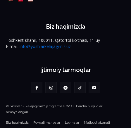
Biz haqimizda
Toshkent shahri, 100011, Qatortol ko‘chasi, 11-uy
E-mail:
info@yoshlarkelajagimiz.uz
Ijtimoiy tarmoqlar
© “Yoshlar – kelajagimiz” jamg‘armasi 2024. Barcha huquqlar
himoyalangan
Biz haqimizda
Foydali manbalar
Loyihalar
Matbuot xizmati