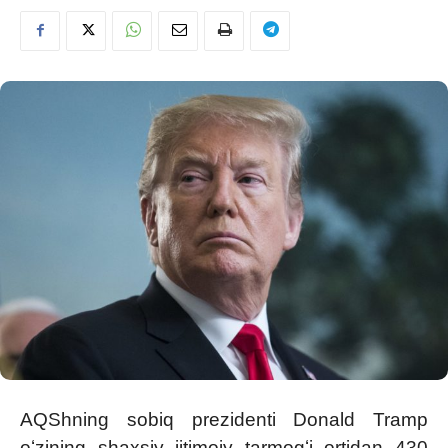
AQShning sobiq prezidenti Donald Tramp
oʻzining shaxsiy ijtimoiy tarmogʻi ortidan 430