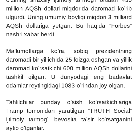
million AQSh dollari miqdorida daromad koʻrib
ulgurdi. Uning umumiy boyligi miqdori 3 milliard
AQSh dollariga yetgan. Bu haqida “Forbes”
nashri xabar berdi.
Maʼlumotlarga koʻra, sobiq prezidentning
daromadi bir yil ichida 25 foizga oshgan va yillik
daromad koʻrsatkichi 600 million AQSh dollarini
tashkil qilgan. U dunyodagi eng badavlat
odamlar reytingidagi 1083-oʻrindan joy olgan.
Tahlilchilar bunday oʻsish koʻrsatkichlariga
Tramp tomonidan yaratilgan “TRUTH Social”
ijtimoiy tarmogʻi bevosita taʼsir koʻrsatganini
aytib oʻtganlar.