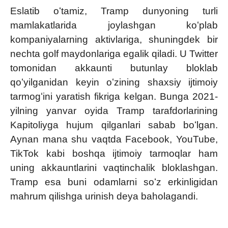
Eslatib oʻtamiz, Tramp dunyoning turli
mamlakatlarida joylashgan koʻplab
kompaniyalarning aktivlariga, shuningdek bir
nechta golf maydonlariga egalik qiladi. U Twitter
tomonidan akkaunti butunlay bloklab
qoʻyilganidan keyin oʻzining shaxsiy ijtimoiy
tarmogʻini yaratish fikriga kelgan. Bunga 2021-
yilning yanvar oyida Tramp tarafdorlarining
Kapitoliyga hujum qilganlari sabab boʻlgan.
Aynan mana shu vaqtda Facebook, YouTube,
TikTok kabi boshqa ijtimoiy tarmoqlar ham
uning akkauntlarini vaqtinchalik bloklashgan.
Tramp esa buni odamlarni soʻz erkinligidan
mahrum qilishga urinish deya baholagandi.