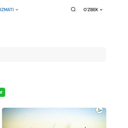
IZMATI
OʻZBEK
ar