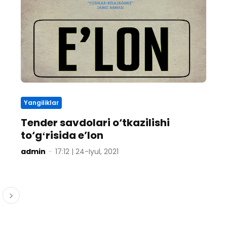
Yangiliklar
Tender savdolari o‘tkazilishi
to‘gʻrisida e’lon
admin
-
17:12 | 24-Iyul, 2021