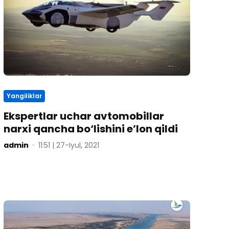
Yangiliklar
Ekspertlar uchar avtomobillar
narxi qancha bo‘lishini e’lon qildi
admin
-
11:51 | 27-Iyul, 2021