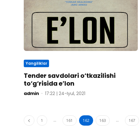
Yangiliklar
Tender savdolari o‘tkazilishi
to‘g‘risida e’lon
admin
-
17:22 | 24-Iyul, 2021
...
...
1
161
162
163
167