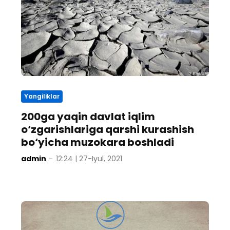
Yangiliklar
200ga yaqin davlat iqlim
o‘zgarishlariga qarshi kurashish
bo‘yicha muzokara boshladi
admin
-
12:24 | 27-Iyul, 2021