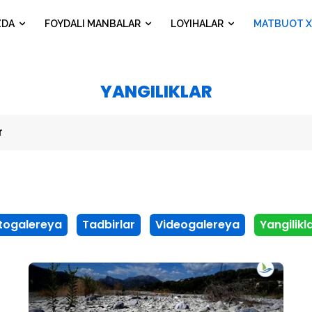
ZDA
FOYDALI MANBALAR
LOYIHALAR
MATBUOT X
YANGILIKLAR
r
togalereya
Tadbirlar
Videogalereya
Yangilikl