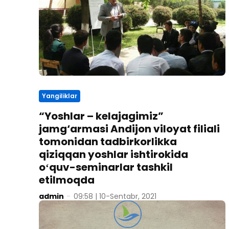
Yangiliklar
“Yoshlar – kelajagimiz”
jamg‘armasi Andijon viloyat filiali
tomonidan tadbirkorlikka
qiziqqan yoshlar ishtirokida
oʻquv-seminarlar tashkil
etilmoqda
admin
-
09:58 | 10-Sentabr, 2021