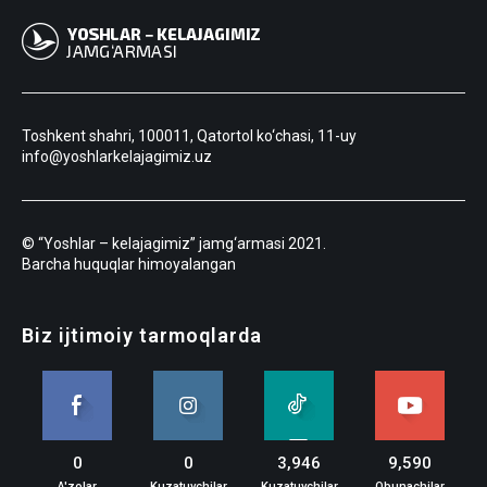
Toshkent shahri, 100011, Qatortol ko‘chasi, 11-uy
info@yoshlarkelajagimiz.uz
© “Yoshlar – kelajagimiz” jamg‘armasi 2021.
Barcha huquqlar himoyalangan
Biz ijtimoiy tarmoqlarda
0
0
3,946
9,590
A'zolar
Kuzatuvchilar
Kuzatuvchilar
Obunachilar