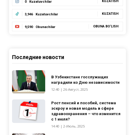
KUZATISH
0
Kuzatuvchilar
KUZATISH
3,946
Kuzatuvchilar
OBUNA BO‘LISH
9,590
Obunachilar
Последние новости
В Узбекистане госслужащих
наградили ко Дню независимости
12:40 | 26-Август, 2025
Рост пенсий и пособий, система
эскроу и новая модель в сфере
здравоохранения – что изменится
с 1 июля?
14:40 | 2-Июль, 2025