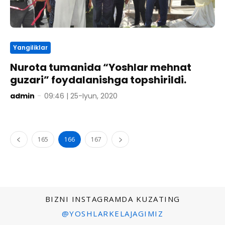
Yangiliklar
Nurota tumanida “Yoshlar mehnat
guzari” foydalanishga topshirildi.
admin
-
09:46 | 25-Iyun, 2020
165
166
167
BIZNI INSTAGRAMDA KUZATING
@YOSHLARKELAJAGIMIZ