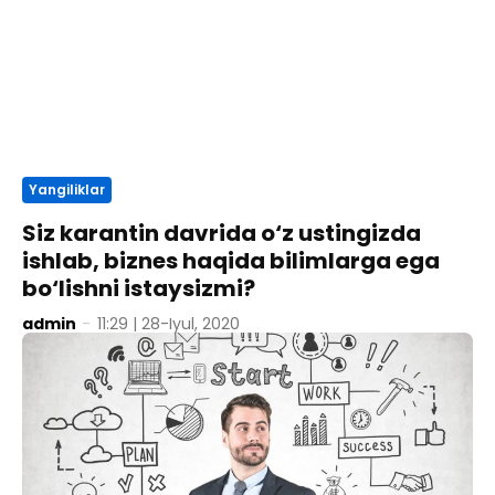
Yangiliklar
Siz karantin davrida o‘z ustingizda
ishlab, biznes haqida bilimlarga ega
bo‘lishni istaysizmi?
admin
-
11:29 | 28-Iyul, 2020