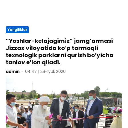
Yangiliklar
“Yoshlar-kelajagimiz” jamg‘armasi
Jizzax viloyatida ko‘p tarmoqli
texnologik parklarni qurish bo’yicha
tanlov e’lon qiladi.
admin
-
04:47 | 28-Iyul, 2020