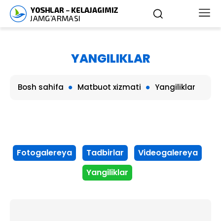
YANGILIKLAR
Bosh sahifa
Matbuot xizmati
Yangiliklar
Fotogalereya
Tadbirlar
Videogalereya
Yangiliklar