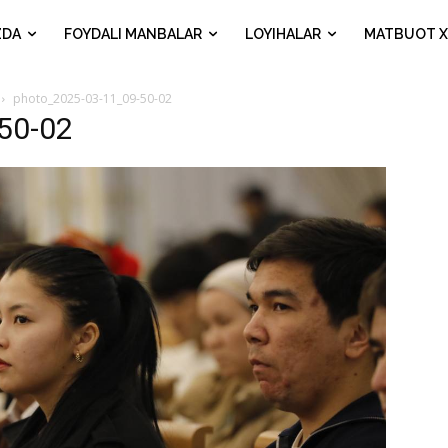
ZDA
FOYDALI MANBALAR
LOYIHALAR
MATBUOT X
photo_2025-03-11_09-50-02
50-02