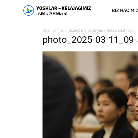
BIZ HAQIMI
Bosh sahifa
Biznes marafon yana Nukus shahrida…
photo_2025-03-11_09-